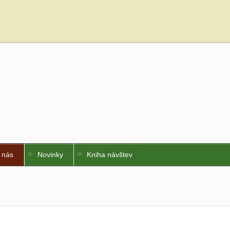
 nás
Novinky
Kniha návštev