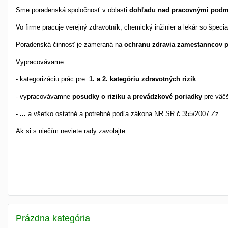
Sme poradenská spoločnosť v oblasti
dohľadu nad pracovnými pod
Vo firme pracuje verejný zdravotník, chemický inžinier a lekár so špecial
Poradenská činnosť je zameraná na
ochranu zdravia zamestanncov pr
Vypracovávame:
- kategorizáciu prác pre
1. a 2. kategóriu zdravotných rizík
- vypracovávamne
posudky o riziku a prevádzkové poriadky
pre väčš
-
...
a všetko ostatné a potrebné podľa zákona NR SR č.355/2007 Zz.
Ak si s niečím neviete rady zavolajte.
Prázdna kategória