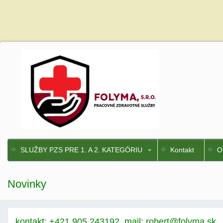
SLUŽBY PZS PRE 1. A 2. KATEGÓRIU
Kontakt
O
Novinky
kontakt: +421 905 243192, mail: robert@folyma.sk