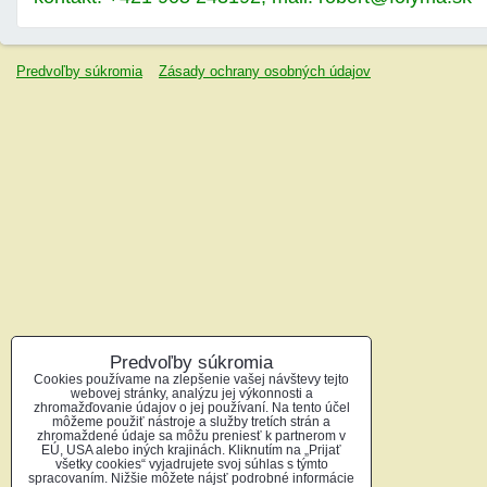
Predvoľby súkromia
Zásady ochrany osobných údajov
Predvoľby súkromia
Cookies používame na zlepšenie vašej návštevy tejto
webovej stránky, analýzu jej výkonnosti a
zhromažďovanie údajov o jej používaní. Na tento účel
môžeme použiť nástroje a služby tretích strán a
zhromaždené údaje sa môžu preniesť k partnerom v
EÚ, USA alebo iných krajinách. Kliknutím na „Prijať
všetky cookies“ vyjadrujete svoj súhlas s týmto
spracovaním. Nižšie môžete nájsť podrobné informácie